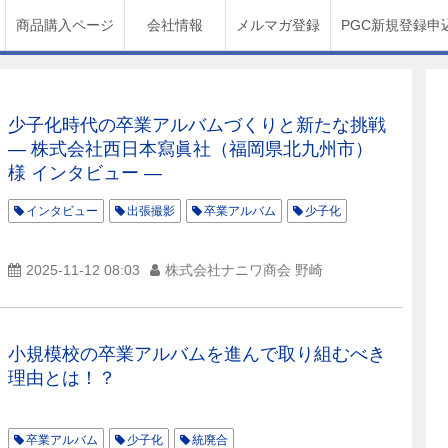
商品購入ページ
会社情報
メルマガ登録
PGC新規登録申
少子化時代の卒業アルバムづくりと新たな挑戦
― 株式会社西日本寫眞社（福岡県北九州市）
様 インタビュー ―
インタビュー
出張撮影
卒業アルバム
少子化
2025-11-12 08:03
株式会社ナニワ商会 野崎
小規模校の卒業アルバムを進んで取り組むべき
理由とは！？
卒業アルバム
少子化
統廃合