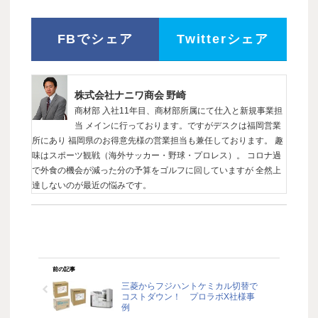
FBでシェア
Twitterシェア
株式会社ナニワ商会 野崎
商材部 入社11年目、商材部所属にて仕入と新規事業担
当 メインに行っております。ですがデスクは福岡営業
所にあり 福岡県のお得意先様の営業担当も兼任しております。 趣
味はスポーツ観戦（海外サッカー・野球・プロレス）。 コロナ過
で外食の機会が減った分の予算をゴルフに回していますが 全然上
達しないのが最近の悩みです。
前の記事
三菱からフジハントケミカル切替で
コストダウン！ プロラボX社様事
例