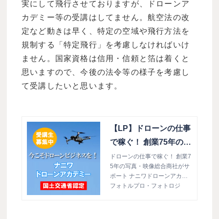
実にして飛行させておりますが、ドローンア
カデミー等の受講はしてません。航空法の改
定など動きは早く、特定の空域や飛行方法を
規制する「特定飛行」を考慮しなければいけ
ません。国家資格は信用・信頼と箔は着くと
思いますので、今後の法令等の様子を考慮し
て受講したいと思います。
【LP】ドローンの仕事
で稼ぐ！ 創業75年の写
真・映像総合商社がサ
ドローンの仕事で稼ぐ！ 創業7
5年の写真・映像総合商社がサ
ポート ナニワドローン
ポート ナニワドローンアカデ
アカデミー開校
ミー開校
フォトルプロ・フォトロジ