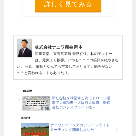
詳しく見てみる
株式会社ナニワ商会 岡本
卸事業部 東海営業所 奈良在住。私のモットー
は、元気よく挨拶。いつもニコニコ笑顔を絶やさな
い。 写真、量販となんでも営業しております。悩みがない
の？と言われるコトもあったり。
前の記事
新たな柱を構築する為にドローン撮
影で大成功!!! ～大阪府大阪市 株式
会社ポジティブライト様～
次の記事
ナニワドローンアカデミー フライト
ミーティング開催しました！