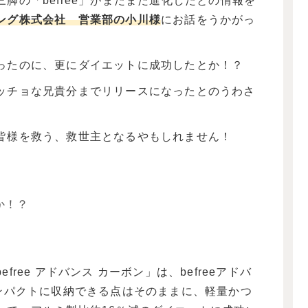
脚の「befree」がまたまた進化したとの情報を
ング株式会社 営業部の小川様
にお話をうかがっ
ったのに、
更にダイエットに成功した
とか！？
ッチョな兄貴分までリリースになった
とのうわさ
皆様を救う、救世主となるやもしれません！
か！？
ree アドバンス カーボン」は、befreeアドバ
コンパクトに収納できる点はそのままに、軽量かつ