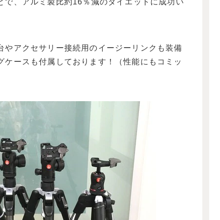
とで、アルミ製比約16％減のダイエットに成功い
台やアクセサリー接続用のイージーリンクも装備
グケースも付属しております！（性能にもコミッ