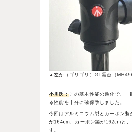
▲左が（ゴリゴリ）GT雲台（MH49
小川氏：
この基本性能の進化で、一
る性能を十分に確保致しました。
今回はアルミニウム製とカーボン製
が164cm、カーボン製が162c
す。