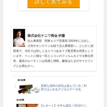
詳しく見てみる
株式会社ナニワ商会 伊藤
法人事業部 関東エリア営業部 2004年に入社し、
小売やオンラインを経て法人事業部へ。とにかく頑
固者で、当社では珍しくなりつつあるドブ板営業を得意として
います。ペットに猫を一匹とニコンのフィルムカメラを数台所
有。週末のルーティンは洗濯と掃除。趣味はたまのサイクリン
グとお酒を少々。
前の記事
貴重な資料の劣化は進んでいる！対
策ではじめるデジタルデータ化
次の記事
【レポート】今年も盛況！2018ナニ