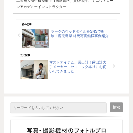
二等無人航空機操縦士（国家資格）資格保持、 ナニワドロー
ンアカデミーインストラクター
前の記事
ラークのウッドタイルをSNSで拡
散！鹿児島県 柿元写真館様事例紹介
次の記事
マストアイテム、露出計！露出計大
手メーカー、セコニック本社にお伺
いしてきました！