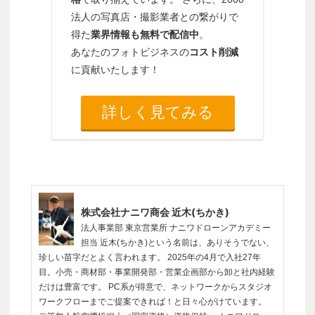
法人の写真店・撮影業者との繋がりで
得た
業界情報も無料で配信中
。
あなたのフォトビジネスの
コスト削減
に貢献いたします！
詳しく見てみる
株式会社ナニワ商会 近木(ちかき)
法人事業部 東京営業所 ナニワドローンアカデミー
担当 近木(ちかき)という名前は、ありそうでない、
珍しい苗字だとよく言われます。 2025年の4月で入社27年
目。小売・商材部・事業開発部・営業企画部から卸と社内経験
だけは豊富です。 PC系が得意で、ネットワークからスタジオ
ワークフローまでご提案できれば！と日々心がけています。