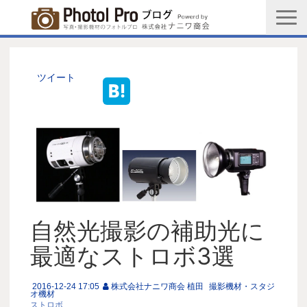
商品購入ページ
会社情報
ツイート
メルマガ登録
PGC新規登録申込み
写真館協会新規登録申込み
お問い合わせ
自然光撮影の補助光に
最適なストロボ3選
2016-12-24 17:05
株式会社ナニワ商会 植田
撮影機材・スタジ
オ機材
ストロボ