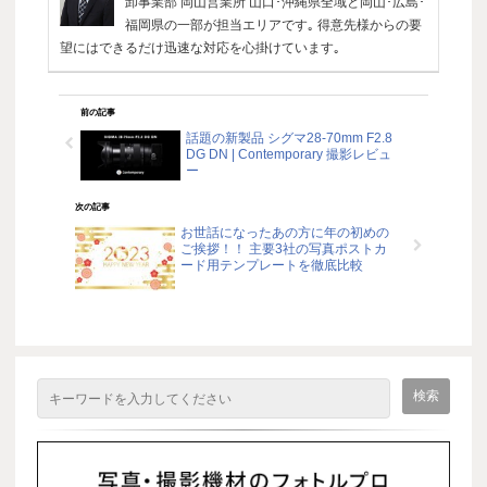
卸事業部 岡山営業所 山口･沖縄県全域と岡山･広島･
福岡県の一部が担当エリアです｡ 得意先様からの要
望にはできるだけ迅速な対応を心掛けています｡
前の記事
話題の新製品 シグマ28-70mm F2.8
DG DN | Contemporary 撮影レビュ
ー
次の記事
お世話になったあの方に年の初めの
ご挨拶！！ 主要3社の写真ポストカ
ード用テンプレートを徹底比較