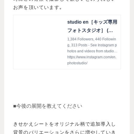
お声を頂いています｡
studio en［キッズ専用
フォトスタジオ］ (@e
n.photostudio) • Insta
1,384 Followers, 440 Followin
g, 313 Posts - See Instagram p
gram photos and vide
hotos and videos from studio e
os
n［キッズ専用フォトスタジ
https://www.instagram.com/en.
オ］ (@en.photostudio)
photostudio/
■今後の展開を教えてください
きせかえシートをオリジナル柄で追加導入し
背景のバリエーションをさらに増やしていき