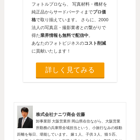
フォトルプロなら、 写真材料・機材を
純正品からサードパーティまで
プロ価
格
で取り揃えています。 さらに、2000
法人の写真店・撮影業者との繋がりで
得た
業界情報も無料で配信中
。
あなたのフォトビジネスの
コスト削減
に貢献いたします！
詳しく見てみる
株式会社ナニワ商会 佐藤
卸事業部 大阪営業所 岡山県在住ながら、大阪営業
所勤務の兵庫県全域担当という、小旅行なみの移動
距離を毎日、堪能しています。 嫁１人、子供３人、猫５匹、