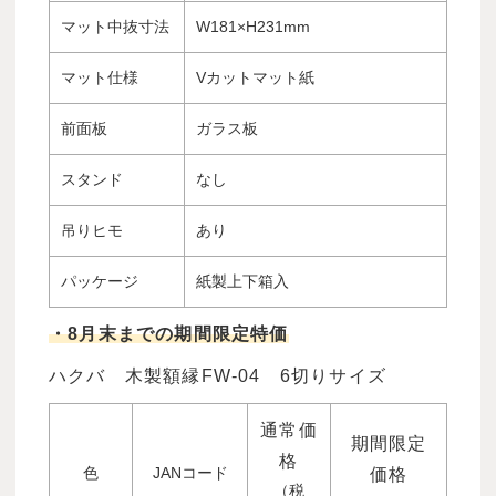
マット中抜寸法
W181×H231mm
マット仕様
Vカットマット紙
前面板
ガラス板
スタンド
なし
吊りヒモ
あり
パッケージ
紙製上下箱入
・8月末までの期間限定特価
ハクバ 木製額縁FW-04 6切りサイズ
通常価
期間限定
格
色
JANコード
価格
（税