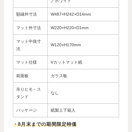
／ホワイト
額縁外寸法
W487×H242×D14mm
マット外寸法
W220×H220×D1mm
マット中抜寸
W120×H170mm
法
マット仕様
Vカットマット紙
前面板
ガラス板
吊りヒモ・ス
なし
タンド
パッケージ
紙製上下箱入
・8月末までの期間限定特価