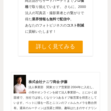
純正品からサードパーティまで
プロ価
格
で取り揃えています。 さらに、2000
法人の写真店・撮影業者との繋がりで
得た
業界情報も無料で配信中
。
あなたのフォトビジネスの
コスト削減
に貢献いたします！
詳しく見てみる
株式会社ナニワ商会 伊藤
法人事業部 関東エリア営業部 2004年に入社し、
小売やオンラインを経て法人事業部へ。とにかく頑
固者で、当社では珍しくなりつつあるドブ板営業を得意として
います。ペットに猫を一匹とニコンのフィルムカメラを数台所
有。週末のルーティンは洗濯と掃除。趣味はたまのサイクリン