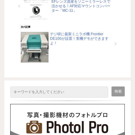
EFレンズ資産をソニーミラーレスで
活かせる！AF対応マウントコンバー
ター「MC-11」
次の記事
デジ研に最新ミニラボ機 Frontier
DE100が設置！実機デモができます
よ！