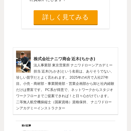
詳しく見てみる
株式会社ナニワ商会 近木(ちかき)
法人事業部 東京営業所 ナニワドローンアカデミー
担当 近木(ちかき)という名前は、ありそうでない、
珍しい苗字だとよく言われます。 2025年の4月で入社27年
目。小売・商材部・事業開発部・営業企画部から卸と社内経験
だけは豊富です。 PC系が得意で、ネットワークからスタジオ
ワークフローまでご提案できれば！と日々心がけています。
二等無人航空機操縦士（国家資格）資格保持、 ナニワドロー
ンアカデミーインストラクター
前の記事