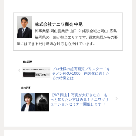
株式会社ナニワ商会 中尾
卸事業部 岡山営業所 山口･沖縄県全域と岡山･広島･
福岡県の一部が担当エリアです｡ 得意先様からの要
望にはできるだけ迅速な対応を心掛けています｡
前の記事
プロ仕様の超高画質プリンター「キ
ヤノンPRO-1000」内製化に適した
その特徴とは
次の記事
【9/7 岡山】写真が大好きな方・も
っと知りたい方は必見！ナニワソリ
ューションセミナー開催します ！