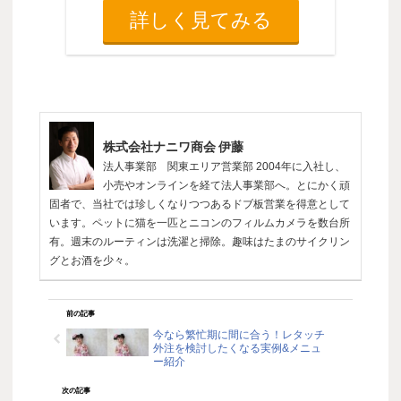
詳しく見てみる
株式会社ナニワ商会 伊藤
法人事業部 関東エリア営業部 2004年に入社し、
小売やオンラインを経て法人事業部へ。とにかく頑
固者で、当社では珍しくなりつつあるドブ板営業を得意として
います。ペットに猫を一匹とニコンのフィルムカメラを数台所
有。週末のルーティンは洗濯と掃除。趣味はたまのサイクリン
グとお酒を少々。
前の記事
今なら繁忙期に間に合う！レタッチ
外注を検討したくなる実例&メニュ
ー紹介
次の記事